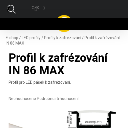
Přejít na obsah
CZK
NÁ
E-shop
/
LED profily
/
Profily k zafrézování
/
Profil k zafrézování
IN 86 MAX
Profil k zafrézování
IN 86 MAX
Profil pro LED pásek k zafrézování.
Průměrné hodnocení produktu je 0,0 z 5 hvězdiček.
Neohodnoceno
Podrobnosti hodnocení