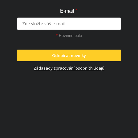
*
E-mail
*
Povinné pole
Odebírat novinky
Zádasady zpracování osobních údajů