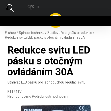
Přejít na obsah
CZK
NÁ
E-shop
/
Spínací technika
/
Zesilovače signálu a redukce
/
Redukce svitu LED pásku s otočným ovládáním 30A
Redukce svitu LED
pásku s otočným
ovládáním 30A
Stmívač LED pásku pro jednoduchou regulaci svitu.
E11241V
Průměrné hodnocení produktu je 0,0 z 5 hvězdiček.
Neohodnoceno
Podrobnosti hodnocení