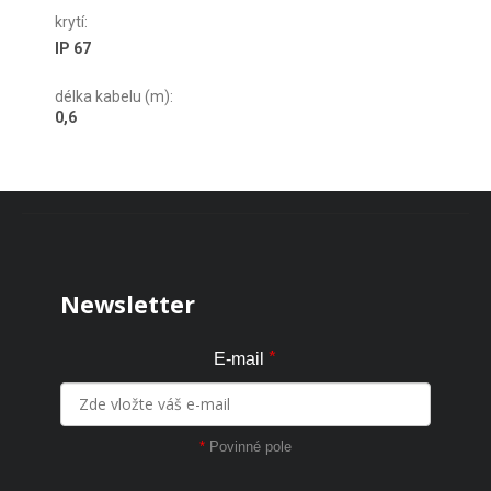
krytí
:
IP 67
délka kabelu (m)
:
0,6
Zápatí
Newsletter
*
E-mail
*
Povinné pole