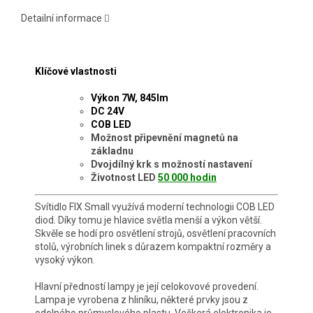
Detailní informace
Klíčové vlastnosti
Výkon 7W, 845lm
DC 24V
COB LED
Možnost připevnění magnetů na
základnu
Dvojdílný krk s možností nastavení
Životnost LED
50 000 hodin
Svítidlo FIX Small využívá moderní technologii COB LED
diod. Díky tomu je hlavice světla menší a výkon větší.
Skvěle se hodí pro osvětlení strojů, osvětlení pracovních
stolů, výrobních linek s důrazem kompaktní rozměry a
vysoký výkon.
Hlavní předností lampy je její celokovové provedení.
Lampa je vyrobena z hliníku, některé prvky jsou z
odolného průmyslového plastu. Veškerá elektronika je