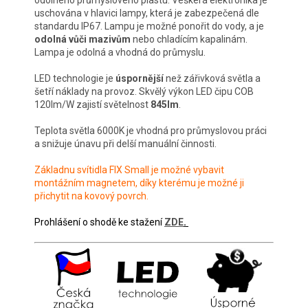
uschována v hlavici lampy, která je zabezpečená dle
standardu IP67. Lampu je možné ponořit do vody, a je
odolná vůči mazivům
nebo chladícím kapalinám.
Lampa je odolná a vhodná do průmyslu.
LED technologie je
úspornější
než zářivková světla a
šetří náklady na provoz. Skvělý výkon LED čipu COB
120lm/W zajistí světelnost
845
lm
.
Teplota světla 6000K je vhodná pro průmyslovou práci
a snižuje únavu při delší manuální činnosti.
Základnu svítidla FIX Small je možné vybavit
montážním magnetem, díky kterému je možné ji
přichytit na kovový povrch.
Prohlášení o shodě ke stažení
ZDE
.