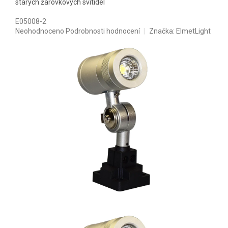
starých žárovkových svítidel
E05008-2
Průměrné hodnocení produktu je 0,0 z 5 hvězdiček.
Neohodnoceno
Podrobnosti hodnocení
Značka:
ElmetLight