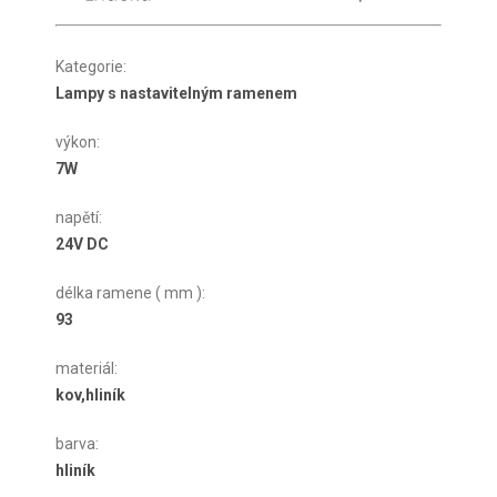
Kategorie
:
Lampy s nastavitelným ramenem
výkon
:
7W
napětí
:
24V DC
délka ramene ( mm )
:
93
materiál
:
kov,hliník
barva
:
hliník