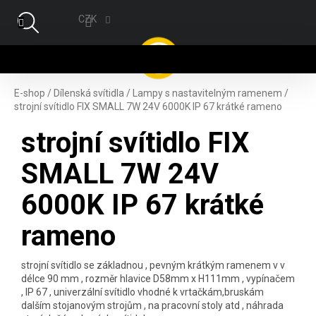
Přejít na obsah
CZK
NÁ
E-shop
/
Dílenská svítidla
/
Lampy s nastavitelným ramenem
/
strojní svítidlo FIX SMALL 7W 24V 6000K IP 67 krátké rameno
strojní svítidlo FIX
SMALL 7W 24V
6000K IP 67 krátké
rameno
strojní svítidlo se základnou , pevným krátkým ramenem v v
délce 90 mm , rozměr hlavice D58mm x H111mm , vypínačem
, IP 67 , univerzální svítidlo vhodné k vrtačkám,bruskám
dalším stojanovým strojům , na pracovní stoly atd , náhrada