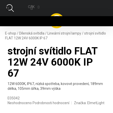
Přejít na obsah
CZK
NÁ
E-shop
/
Dílenská svítidla
/
Lineární strojní lampy
/
strojní svítidlo
FLAT 12W 24V 6000K IP 67
strojní svítidlo FLAT
12W 24V 6000K IP
67
12W 6000K, IP67, nízká spotřeba, kovové provedení, 189mm
délka, 105mm šířka, 39mm výška
E05042
Průměrné hodnocení produktu je 0,0 z 5 hvězdiček.
Neohodnoceno
Podrobnosti hodnocení
Značka:
ElmetLight