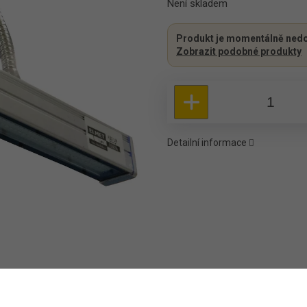
Není skladem
Produkt je momentálně nedo
Zobrazit podobné produkty
Detailní informace