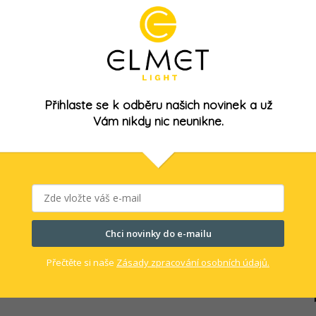
Přihlaste se k odběru našich novinek a už
Vám nikdy nic neunikne.
 , délka hlavice 315mm s vypínačem , IP 67 , univerzální
 strojům , na pracovní stoly atd , náhrada starých
Chci novinky do e-mailu
dlicovou zásuvkou.
Přečtěte si naše
Zásady zpracování osobních údajů.