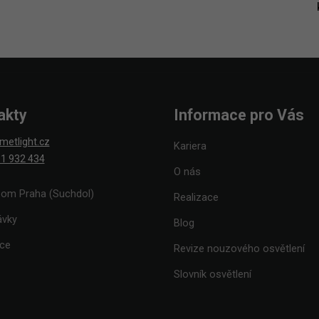
akty
Informace pro Vás
metlight.cz
Kariera
1 932 434
O nás
om Praha (Suchdol)
Realizace
ávky
Blog
ace
Revize nouzového osvětlení
Slovník osvětlení