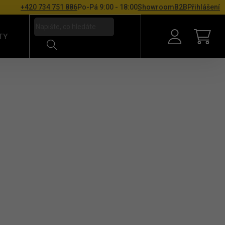
+420 734 751 886
Po-Pá 9:00 - 18:00
Showroom
B2B
Přihlášení
TY
NÁKU