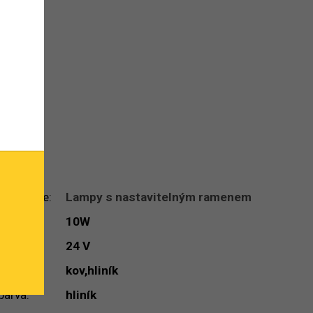
Kategorie
:
Lampy s nastavitelným ramenem
výkon
:
10W
napětí
:
24 V
materiál
:
kov,hliník
barva
:
hliník