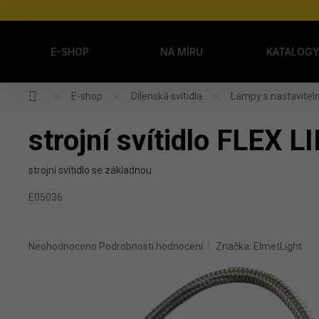
Přejít na obsah
E-SHOP
NA MÍRU
KATALOG
Domů
E-shop
Dílenská svítidla
Lampy s nastavit
strojní svítidlo FLEX 
strojní svítidlo se základnou
E05036
Průměrné hodnocení produktu je 0,0 z 5 hvězdiček.
Neohodnoceno
Podrobnosti hodnocení
Značka:
ElmetLight