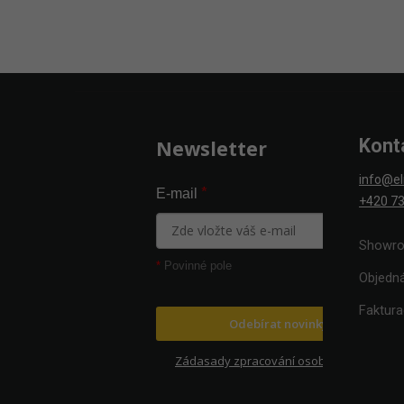
Zápatí
Kont
Newsletter
info@el
*
E-mail
+420 73
Showro
*
Povinné pole
Objedn
Faktur
Odebírat novinky
Zádasady zpracování osobních údajů