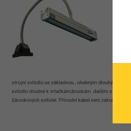
strojní svítidlo se základnou , ohebným dlouhým krkem
svítidlo vhodné k vrtačkám,bruskám dalším stojanovým
žárovkových svítidel. Přívodní kabel není zakončen vi