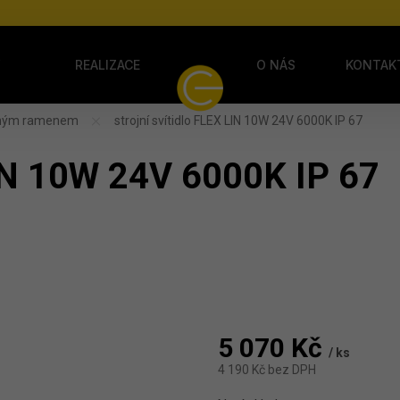
Y
REALIZACE
O NÁS
KONTAK
elným ramenem
strojní svítidlo FLEX LIN 10W 24V 6000K IP 67
LIN 10W 24V 6000K IP 67
5 070 Kč
/ ks
4 190 Kč bez DPH
Měrná cena: