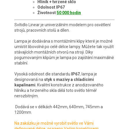
Hliník + tvrzené sklo
Odolnost IP67
Životnost
50 000 hodin
Svítidlo Linear je univerzálním modelem pro osvětlení
strojů, pracovních stolů a dílen.
Lampa je dodávána s montážními klipy které je možné
umístit libovolně po celé délce lampy. Můžete tak využít
stávajících montážních otvorů na stroji. Díky
pogumovaným klipům je lampa po zajištění maximálně
stabilní.
Vysoká odolnost dle standardu
IP67
, lampa je
designovaná na
styk s mazivy a chladícími
kapalinami
. Kvalitní konstrukce z anodizovaného
hlíníku a tvrzeného skla dělá toto světlo téměř
nerozbitným.
Dodává se v délkách 442mm, 640mm, 745mm a
1200mm.
Na zakázku je možné vyrobit světlo ve Vámi
definované délce, osazeno Vašim konektorem.