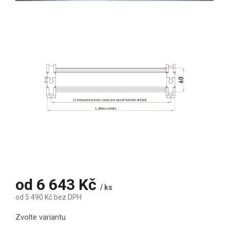
od
6 643 Kč
/ ks
od
5 490 Kč
bez DPH
Měrná cena:
Zvolte variantu