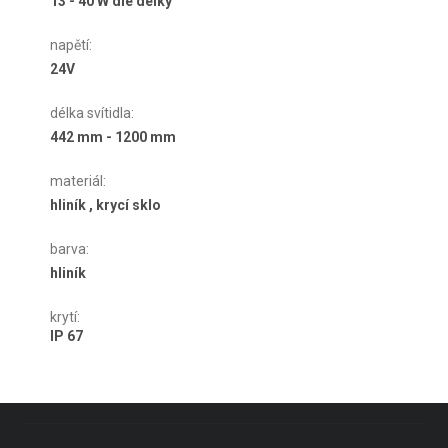
13 - 40 W dle délky
napětí
:
24V
délka svítidla
:
442 mm - 1200 mm
materiál
:
hliník , krycí sklo
barva
:
hliník
krytí
:
IP 67
Zápatí