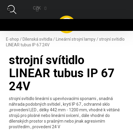
Přejít na obsah
CZK
NÁ
E-shop
/
Dílenská svítidla
/
Lineární strojní lampy
/
strojní svítidlo
LINEAR tubus IP 67 24V
strojní svítidlo
LINEAR tubus IP 67
24V
strojní svítidlo lineární s upevňovacími sponami , snadná
náhrada podobných svítidel , krytí IP 67 , ochranné sklo
,provedení LED , délky 442 mm - 1200 mm, vhodné k většině
strojů pro plošné nebo lineární svícení , dále vhodné do
dílenských prostor s prašným nebo jinak agresivním
prostředím , provedení 24 V