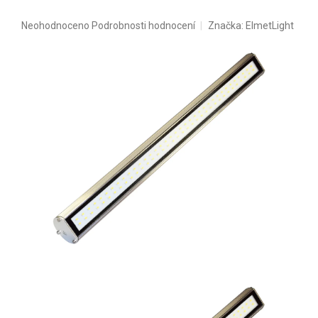
Průměrné hodnocení produktu je 0,0 z 5 hvězdiček.
Neohodnoceno
Podrobnosti hodnocení
Značka:
ElmetLight