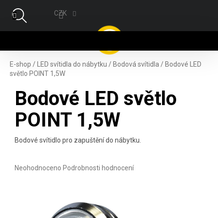
Přejít na obsah
CZK
NÁ
E-shop
/
LED svítidla do nábytku
/
Bodová svítidla
/
Bodové LED
světlo POINT 1,5W
Bodové LED světlo
POINT 1,5W
Bodové svítidlo pro zapuštění do nábytku.
Průměrné hodnocení produktu je 0,0 z 5 hvězdiček.
Neohodnoceno
Podrobnosti hodnocení