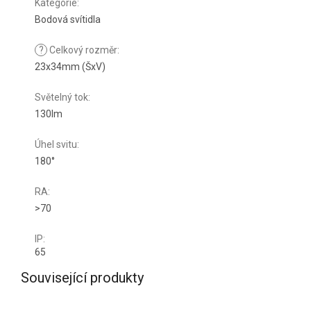
Kategorie
:
Bodová svítidla
?
Celkový rozměr
:
23x34mm (ŠxV)
Světelný tok
:
130lm
Úhel svitu
:
180°
RA
:
>70
IP
:
65
Související produkty