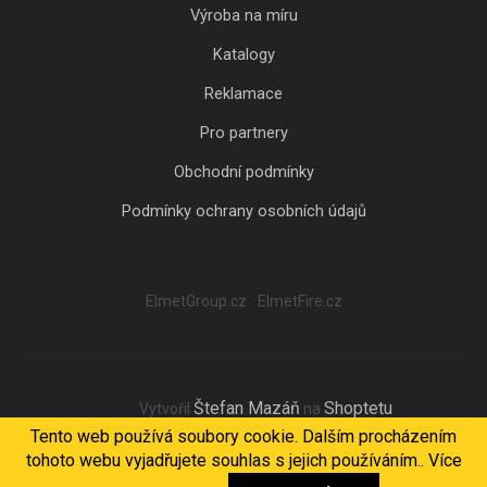
Výroba na míru
Katalogy
Reklamace
Pro partnery
Obchodní podmínky
Podmínky ochrany osobních údajů
ElmetGroup.cz
ElmetFire.cz
Štefan Mazáň
Shoptetu
Vytvořil
na
Tento web používá soubory cookie. Dalším procházením
tohoto webu vyjadřujete souhlas s jejich používáním.. Více
Copyright 2026
ELMET Light
. Všechna práva vyhrazena.