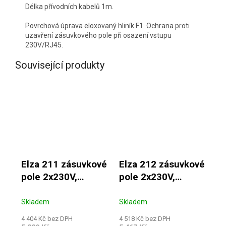
Délka přívodních kabelů 1m.
Povrchová úprava eloxovaný hliník F1. Ochrana proti
uzavření zásuvkového pole při osazení vstupu
230V/RJ45.
Související produkty
Elza 211 zásuvkové
Elza 212 zásuvkové
pole 2x230V,
pole 2x230V,
1xRJ45, 2xUSB
2xUSB, 1x HDMI, 1x
RJ45
Skladem
Skladem
4 404 Kč bez DPH
4 518 Kč bez DPH