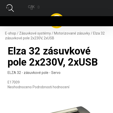
Přejít na obsah
CZK
NÁ
E-shop
/
Zásuvkové systémy
/
Motorizované zásuvky
/
Elza 32
zásuvkové pole 2x230V, 2xUSB
Elza 32 zásuvkové
pole 2x230V, 2xUSB
ELZA 32 - zásuvkové pole - Servo
E17009
Průměrné hodnocení produktu je 0,0 z 5 hvězdiček.
Neohodnoceno
Podrobnosti hodnocení