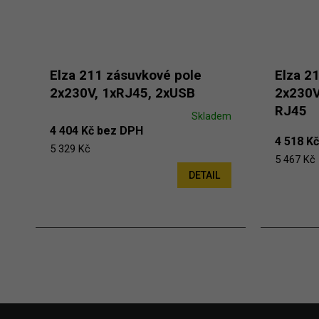
Elza 211 zásuvkové pole
Elza 2
2x230V, 1xRJ45, 2xUSB
2x230V
RJ45
Skladem
4 404 Kč bez DPH
4 518 K
5 329 Kč
5 467 Kč
DETAIL