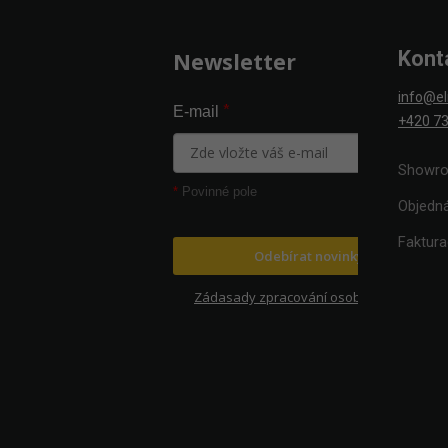
Zápatí
Kont
Newsletter
info@el
*
E-mail
+420 73
Showro
*
Povinné pole
Objedn
Faktur
Odebírat novinky
Zádasady zpracování osobních údajů