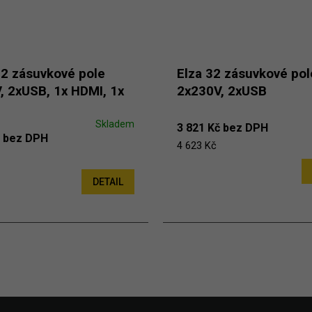
12 zásuvkové pole
Elza 32 zásuvkové pol
, 2xUSB, 1x HDMI, 1x
2x230V, 2xUSB
Skladem
3 821 Kč bez DPH
č bez DPH
4 623 Kč
DETAIL