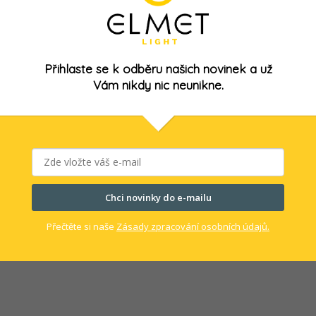
x vstup data RJ45.
Přihlaste se k odběru našich novinek a už
bka 103 mm. Rozměr límce délka 405 x šířka 110 mm.
Vám nikdy nic neunikne.
ti uzavření zásuvkového pole při osazení vstupu 230V/RJ45.
Chci novinky do e-mailu
Přečtěte si naše
Zásady zpracování osobních údajů.
Kód:
E16997