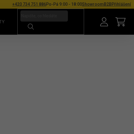
+420 734 751 886
Po-Pá 9:00 - 18:00
Showroom
B2B
Přihlášení
TY
NÁKU