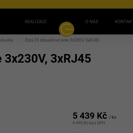
Y
REALIZACE
O NÁS
KONTAK
zásuvky
Elza 33 zásuvkové pole 3x230V, 3xRJ45
e 3x230V, 3xRJ45
5 439 Kč
/ ks
4 495 Kč bez DPH
Měrná cena: