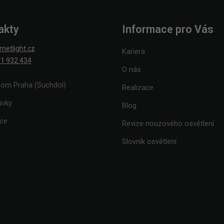
akty
Informace pro Vás
metlight.cz
Kariera
1 932 434
O nás
om Praha (Suchdol)
Realizace
ávky
Blog
ace
Revize nouzového osvětlení
Slovník osvětlení