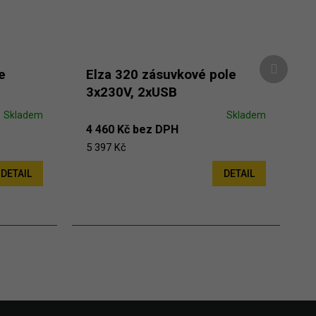
Další pr
e
Elza 320 zásuvkové pole
3x230V, 2xUSB
Skladem
Skladem
4 460 Kč bez DPH
5 397 Kč
DETAIL
DETAIL