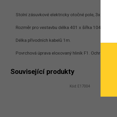
Stolní zásuvkové elektricky otočné pole, 3x230V, 3
Rozměr pro vestavbu délka 401 x šířka 104 x hlou
Délka přívodních kabelů 1m.
Povrchová úprava eloxovaný hliník F1. Ochrana pro
Související produkty
Kód:
E17004