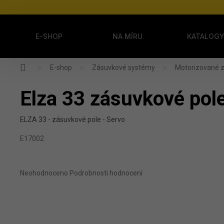
Přejít na obsah
E-SHOP
NA MÍRU
KATALOG
Domů
E-shop
Zásuvkové systémy
Motorizované 
Elza 33 zásuvkové pol
ELZA 33 - zásuvkové pole - Servo
E17002
Průměrné hodnocení produktu je 0,0 z 5 hvězdiček.
Neohodnoceno
Podrobnosti hodnocení