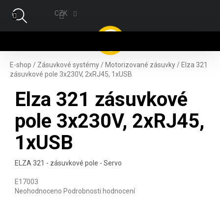
Přejít na obsah
CZK
NÁ
E-shop
/
Zásuvkové systémy
/
Motorizované zásuvky
/
Elza 321
zásuvkové pole 3x230V, 2xRJ45, 1xUSB
Elza 321 zásuvkové
pole 3x230V, 2xRJ45,
1xUSB
ELZA 321 - zásuvkové pole - Servo
E17003
Průměrné hodnocení produktu je 0,0 z 5 hvězdiček.
Neohodnoceno
Podrobnosti hodnocení