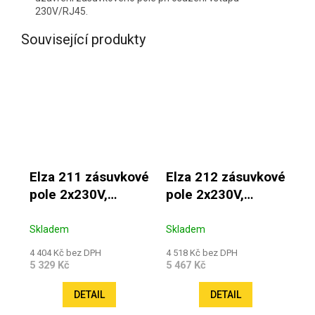
230V/RJ45.
Související produkty
Elza 211 zásuvkové
Elza 212 zásuvkové
pole 2x230V,
pole 2x230V,
1xRJ45, 2xUSB
2xUSB, 1x HDMI, 1x
RJ45
Skladem
Skladem
4 404 Kč bez DPH
4 518 Kč bez DPH
5 329 Kč
5 467 Kč
DETAIL
DETAIL