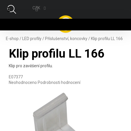
Přejít na obsah
CZK
NÁ
E-shop
/
LED profily
/
Příslušenství, koncovky
/
Klip profilu LL 166
Klip profilu LL 166
Klip pro zavěšení profilu.
E07377
Průměrné hodnocení produktu je 0,0 z 5 hvězdiček.
Neohodnoceno
Podrobnosti hodnocení