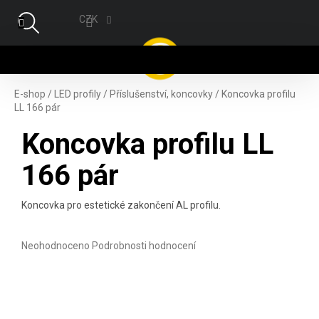
Přejít na obsah
CZK
NÁ
E-shop
/
LED profily
/
Příslušenství, koncovky
/
Koncovka profilu
LL 166 pár
Koncovka profilu LL
166 pár
Koncovka pro estetické zakončení AL profilu.
Průměrné hodnocení produktu je 0,0 z 5 hvězdiček.
Neohodnoceno
Podrobnosti hodnocení