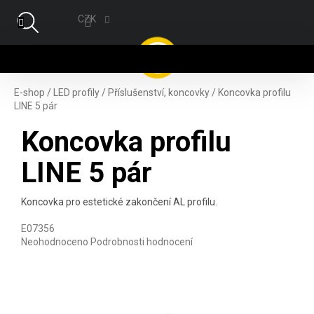
Přejít na obsah
CZK
NÁ
E-shop
/
LED profily
/
Příslušenství, koncovky
/
Koncovka profilu
LINE 5 pár
Koncovka profilu
LINE 5 pár
Koncovka pro estetické zakončení AL profilu.
E07356
Průměrné hodnocení produktu je 0,0 z 5 hvězdiček.
Neohodnoceno
Podrobnosti hodnocení