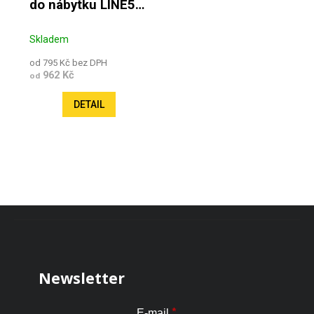
do nábytku LINE5
2,5m
Skladem
od 795 Kč bez DPH
962 Kč
od
DETAIL
Zápatí
Newsletter
*
E-mail