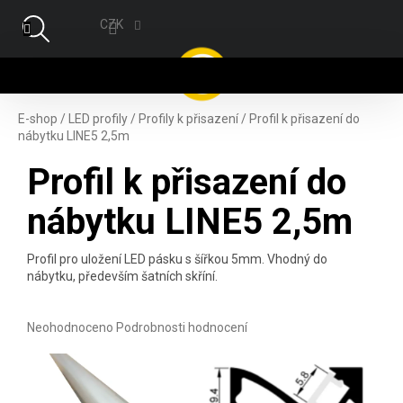
Přejít na obsah
CZK
NÁ
E-shop
/
LED profily
/
Profily k přisazení
/
Profil k přisazení do
nábytku LINE5 2,5m
Profil k přisazení do
nábytku LINE5 2,5m
Profil pro uložení LED pásku s šířkou 5mm. Vhodný do
nábytku, především šatních skříní.
Průměrné hodnocení produktu je 0,0 z 5 hvězdiček.
Neohodnoceno
Podrobnosti hodnocení