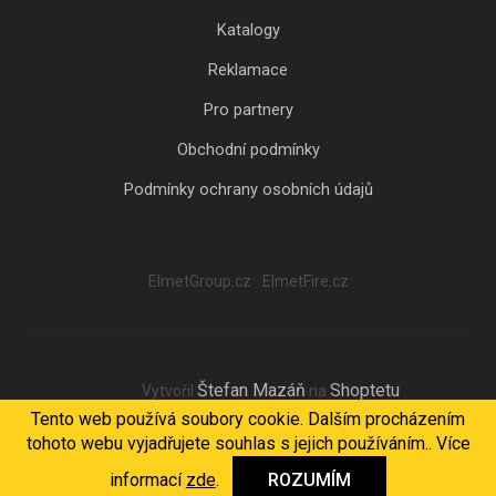
Katalogy
Reklamace
Pro partnery
Obchodní podmínky
Podmínky ochrany osobních údajů
ElmetGroup.cz
ElmetFire.cz
Štefan Mazáň
Shoptetu
Vytvořil
na
Tento web používá soubory cookie. Dalším procházením
tohoto webu vyjadřujete souhlas s jejich používáním.. Více
Copyright 2026
ELMET Light
. Všechna práva vyhrazena.
informací
zde
.
ROZUMÍM