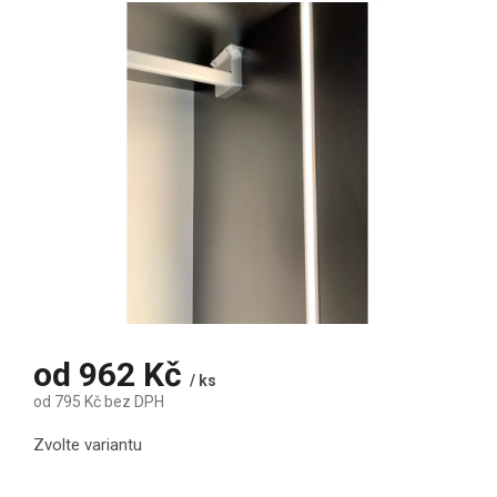
od
962 Kč
/ ks
od
795 Kč
bez DPH
Měrná cena:
Zvolte variantu