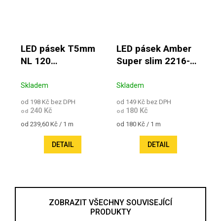
LED pásek T5mm
LED pásek Amber
NL 120
Super slim 2216-
NormalLight 9,6W
112 7,2W 24V IP20
24V IP20
Skladem
Skladem
od 198 Kč bez DPH
od 149 Kč bez DPH
240 Kč
180 Kč
od
od
Měrná cena:
Měrná cena:
od 239,60 Kč / 1 m
od 180 Kč / 1 m
DETAIL
DETAIL
ZOBRAZIT VŠECHNY SOUVISEJÍCÍ
PRODUKTY