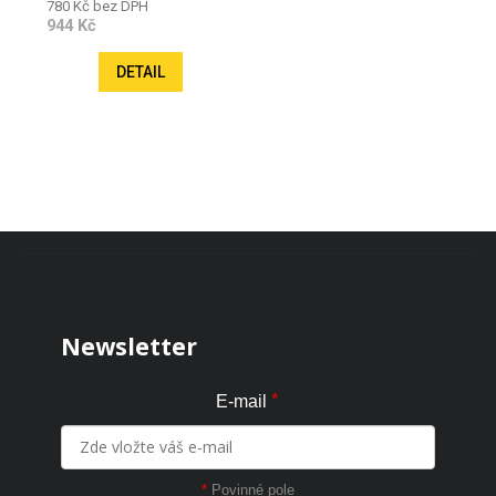
780 Kč bez DPH
944 Kč
DETAIL
Zápatí
Newsletter
*
E-mail
*
Povinné pole