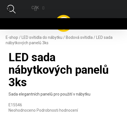
Přejít na obsah
CZK
NÁ
E-shop
/
LED svítidla do nábytku
/
Bodová svítidla
/
LED sada
nábytkových panelů 3ks
LED sada
nábytkových panelů
3ks
Sada elegantních panelů pro použití v nábytku
E15546
Průměrné hodnocení produktu je 0,0 z 5 hvězdiček.
Neohodnoceno
Podrobnosti hodnocení