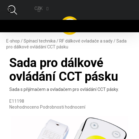
Přejít na obsah
CZK
NÁ
E-shop
/
Spínací technika
/
RF dálkové ovladače a sady
/
Sada
pro dálkové ovládání CCT pásku
Sada pro dálkové
ovládání CCT pásku
Sada s přijímačem a ovladačem pro ovládání CCT pásky.
E11198
Průměrné hodnocení produktu je 0,0 z 5 hvězdiček.
Neohodnoceno
Podrobnosti hodnocení