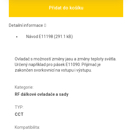
Přidat do košíku
Detailní informace
Návod E11198 (291.1 kB)
Ovladač s možností změny jasu a změny teploty světla.
Určený například pro pásek E11090. Přijímač je
zakončen svorkovnicí na vstupu i výstupu.
Kategorie
:
RF dálkové ovladače a sady
TYP
:
CCT
Kompatibilita
: