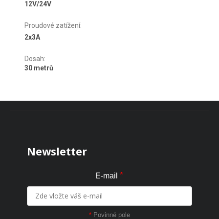
12V/24V
Proudové zatížení
:
2x3A
Dosah
:
30 metrů
Zápatí
Newsletter
*
E-mail
*
Povinné pole