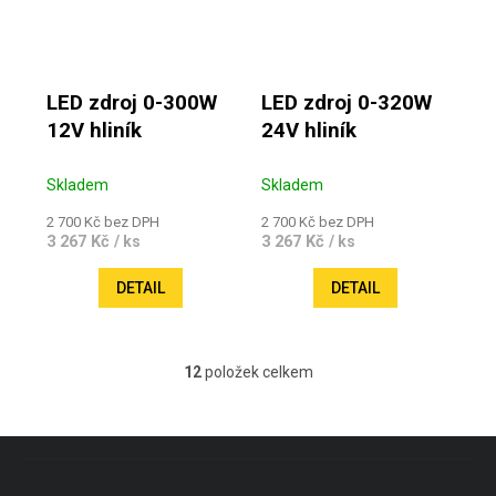
LED zdroj 0-300W
LED zdroj 0-320W
12V hliník
24V hliník
Skladem
Skladem
2 700 Kč bez DPH
2 700 Kč bez DPH
3 267 Kč
3 267 Kč
/ ks
/ ks
DETAIL
DETAIL
12
položek celkem
Ovládací prvky výpisu
Zápatí