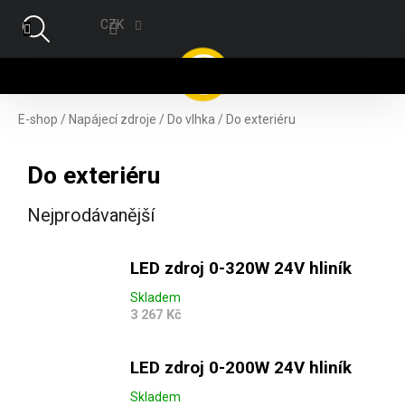
Přejít na obsah
CZK
NÁ
E-shop
/
Napájecí zdroje
/
Do vlhka
/
Do exteriéru
Do exteriéru
Nejprodávanější
LED zdroj 0-320W 24V hliník
Skladem
3 267 Kč
LED zdroj 0-200W 24V hliník
Skladem