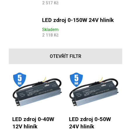
2 517 Kč
LED zdroj 0-150W 24V hliník
Skladem
2 118 Kč
OTEVŘÍT FILTR
Výpis produktů
.
.
LED zdroj 0-40W
LED zdroj 0-50W
12V hliník
24V hliník