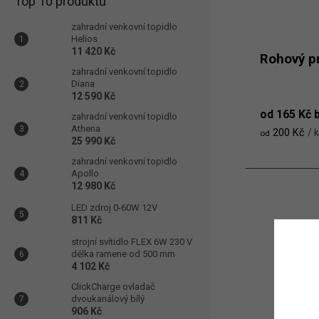
Top 10 produktů
zahradní venkovní topidlo
Helios
11 420 Kč
Rohový pr
zahradní venkovní topidlo
Diana
12 590 Kč
od 165 Kč 
zahradní venkovní topidlo
Athena
200 Kč
/ 
od
25 990 Kč
zahradní venkovní topidlo
Apollo
12 980 Kč
LED zdroj 0-60W 12V
811 Kč
strojní svítidlo FLEX 6W 230 V
délka ramene od 500 mm
4 102 Kč
ClickCharge ovladač
dvoukanálový bílý
906 Kč