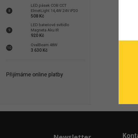
LED pásek COB CCT
ElmetLight 14,4W 24V IP20
508 Kč
LED bateriové svítidlo
Magneta Aku IR
920 Kč
OvalBeam 48W
3 630 Kč
Přijímáme online platby
Zápatí
Kont
Newsletter