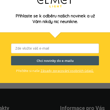
Přihlaste se k odběru našich novinek a už
Vám nikdy nic neunikne.
Chci novinky do e-mailu
Přečtěte si naše
Zásady zpracování osobních údajů.
akty
Informace pro Vás