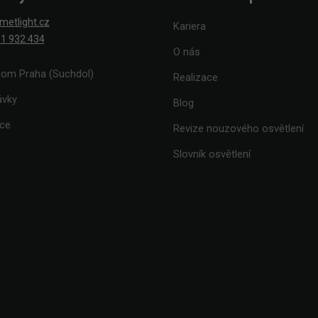
metlight.cz
Kariera
1 932 434
O nás
om Praha (Suchdol)
Realizace
ávky
Blog
ace
Revize nouzového osvětlení
Slovník osvětlení