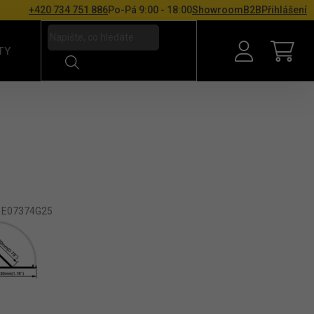
+420 734 751 886
Po-Pá 9:00 - 18:00
Showroom
B2B
Přihlášení
TY
NÁKU
:
E07374G25