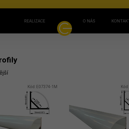
Y
REALIZACE
O NÁS
KONTAK
ofily
jší
tů
Kód:
E07374-1M
Kód