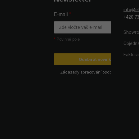
info@el
*
E-mail
+420 73
Showro
*
Povinné pole
Objedn
Faktur
Odebírat novinky
Zádasady zpracování osobních údajů