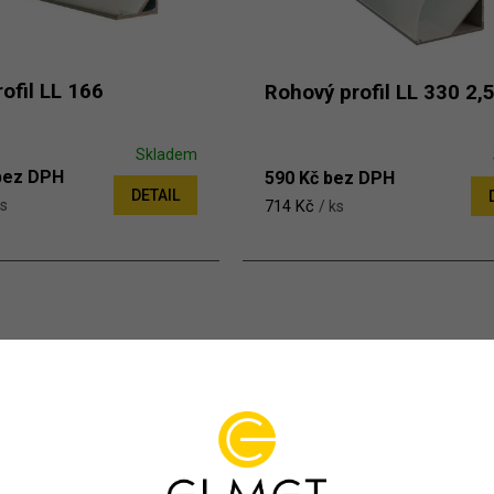
ofil LL 166
Rohový profil LL 330 2,
Skladem
bez DPH
590 Kč bez DPH
DETAIL
714 Kč
ks
/ ks
Ovládací 